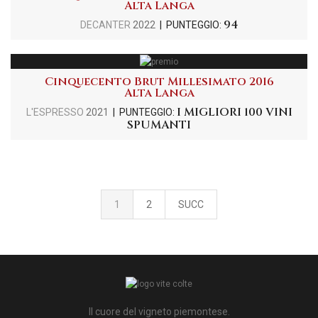
Alta Langa
94
DECANTER
2022
| PUNTEGGIO:
Cinquecento Brut Millesimato 2016
Alta Langa
I MIGLIORI 100 VINI
L'ESPRESSO
2021
| PUNTEGGIO:
SPUMANTI
1
2
SUCC
Il cuore del vigneto piemontese.