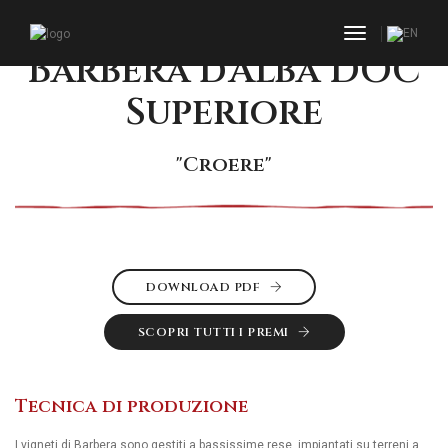
toggle navi
Barbera d’Alba DOC
Superiore
"Croere"
DOWNLOAD PDF
SCOPRI TUTTI I PREMI
Tecnica di produzione
I vigneti di Barbera sono gestiti a bassissime rese, impiantati su terreni a