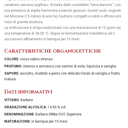
carattere calcareo argilloso. Si tratta delle cosiddette “terre bianche”, con
una presenza di argilla frammista a banchi gessosi. Questi suoli, originati
nel Miocene (15 milioni di anni fa) risultano compatti e solidi e offrono vini
rossi di grande struttura.
La vinificazione è di tipo tradizionale con una macerazione di 15 giorni ad
una temperatura di 28-30 °C. Segue la fermentazione malolattica ed il
successivo affinamento in barrique per 15 mesi.
Caratteristiche organolettiche
COLORE:
rosso rubino intenso.
PROFUMO:
intenso e armonico con sentori di viola, liquirizia e vaniglia.
SAPORE:
asciutto, morbido e pieno con delicato fondo di vaniglia e frutta
matura.
Dati informativi
VITIGNO:
Barbera
GRADAZIONE ALCOLICA:
14.50 % vol.
DENOMINAZIONE:
Barbera d’Alba DOC Superiore
MATURAZIONE:
in barrique per 15 mesi.