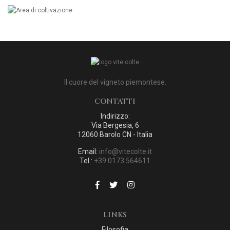
Il cuore del vigneto piemontese.
CONTATTI
Indirizzo:
Via Bergesia, 6
12060 Barolo CN - Italia
Email:
info@vitecolte.it
Tel.:
+39 0173 564611
LINKS
Filosofia