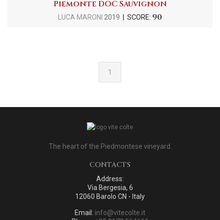
Piemonte DOC Sauvignon
90
LUCA MARONI
2019
| SCORE:
1
The heart of the Piedmontese vineyard.
CONTACTS
Address:
Via Bergesia, 6
12060 Barolo CN - Italy
Email:
info@vitecolte.it