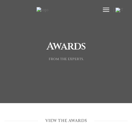
toggle nav
Awards
from the experts.
VIEW THE AWARDS