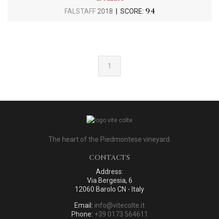
94
FALSTAFF
2018
| SCORE:
1
The heart of the Piedmontese vineyard.
CONTACTS
Address:
Via Bergesia, 6
12060 Barolo CN - Italy
Email:
info@vitecolte.it
Phone:
+39 0173 564611