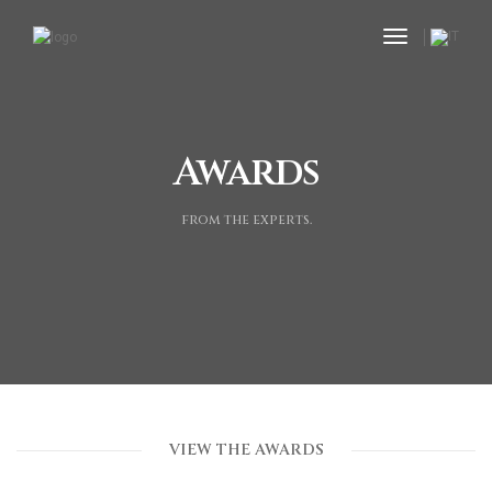
toggle nav
Awards
from the experts.
VIEW THE AWARDS