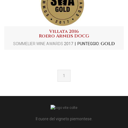
Villata 2016
Roero Arneis DOCG
GOLD
SOMMELIER WINE AWARDS
2017
| PUNTEGGIO:
1
Il cuore del vigneto piemontese.